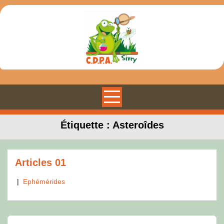
Skip
to
content
Étiquette :
Asteroîdes
Articles 01
|
Ephémérides